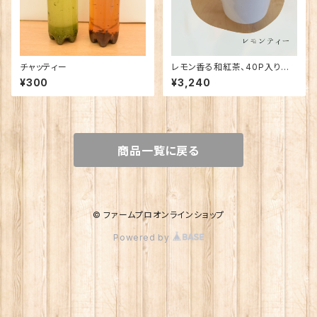
チャッティー
レモン香る和紅茶、40P入り特
用パック
¥300
¥3,240
商品一覧に戻る
© ファームプロオンラインショップ
Powered by